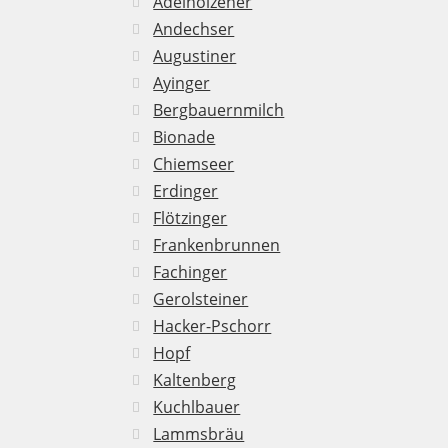
Adelholzener
Andechser
Augustiner
Ayinger
Bergbauernmilch
Bionade
Chiemseer
Erdinger
Flötzinger
Frankenbrunnen
Fachinger
Gerolsteiner
Hacker-Pschorr
Hopf
Kaltenberg
Kuchlbauer
Lammsbräu