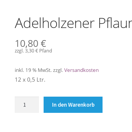
Adelholzener Pflau
10,80
€
zzgl.
3,30
€
Pfand
inkl. 19 % MwSt.
zzgl.
Versandkosten
12 x 0,5 Ltr.
Adelholzener
In den Warenkorb
Pflaume
pet,
20
%