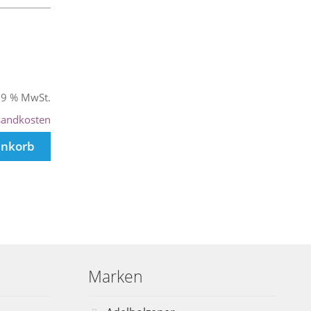
 19 % MwSt.
sandkosten
enkorb
Marken