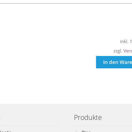
inkl.
zzgl.
Ver
In den War
e
Produkte