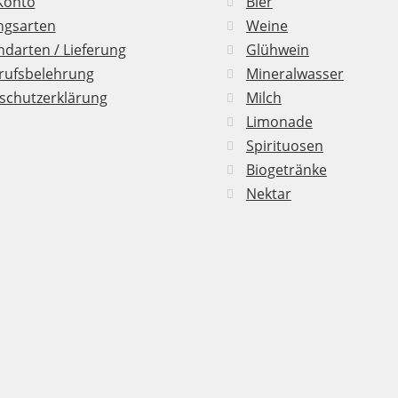
Konto
Bier
ngsarten
Weine
darten / Lieferung
Glühwein
rufsbelehrung
Mineralwasser
schutzerklärung
Milch
Limonade
Spirituosen
Biogetränke
Nektar