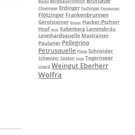
Bionade
Bergbauernmilch
Becks
Erdinger
Chiemseer
Fachinger
Flensburger
Flötzinger
Frankenbrunnen
Gerolsteiner
Hacker-Pschorr
Gösser
Lammsbräu
Hopf
Kaltenberg
Jever
Leonhardsquelle
Maxlrainer
Pellegrino
Paulaner
Petrusquelle
Schneider
Plose
Tegernseer
Schweiger
Spaten
Spezi
Weingut Eberherr
Unertl
Wolfra