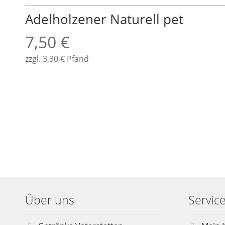
Adelholzener Naturell pet
7,50
€
zzgl.
3,30
€
Pfand
Über uns
Servic