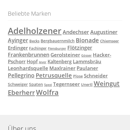
Beliebte Marken
Adelholzener
Andechser
Augustiner
Ayinger
Bionade
Bergbauernmilch
Becks
Chiemseer
Flötzinger
Erdinger
Fachinger
Flensburger
Frankenbrunnen
Gerolsteiner
Hacker-
Gösser
Lammsbräu
Pschorr
Hopf
Kaltenberg
Jever
Paulaner
Leonhardsquelle
Maxlrainer
Petrusquelle
Pellegrino
Schneider
Plose
Weingut
Tegernseer
Schweiger
Spaten
Unertl
Spezi
Wolfra
Eberherr
Über uns