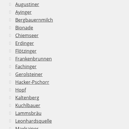
Augustiner
Ayinger
Bergbauernmilch
Bionade
Chiemseer
Erdinger
Flötzinger
Frankenbrunnen
Fachinger
Gerolsteiner
Hacker-Pschorr
Hopf
Kaltenberg
Kuchlbauer
Lammsbräu
Leonhardsquelle
Maxlrainer