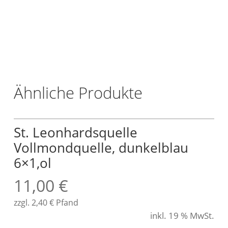
/
L
t
r
.
Ähnliche Produkte
St. Leonhardsquelle
Vollmondquelle, dunkelblau
6×1,ol
11,00
€
zzgl.
2,40
€
Pfand
inkl. 19 % MwSt.