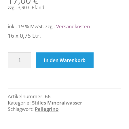
17,00
€
s
zzgl.
3,90
€
Pfand
c
h
r
inkl. 19 % MwSt.
zzgl.
Versandkosten
e
16 x 0,75 Ltr.
i
b
u
Aqua
n
In den Warenkorb
Panna
g
Menge
B
e
Artikelnummer:
66
Kategorie:
Stilles Mineralwasser
s
Schlagwort:
Pellegrino
c