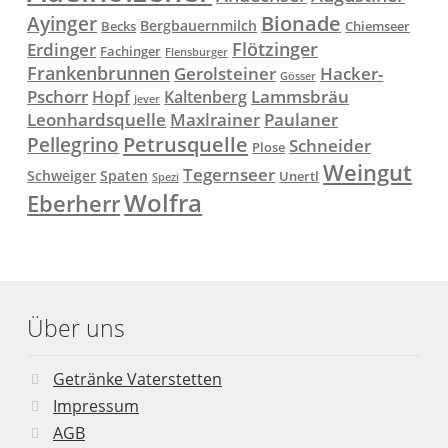
Ayinger
Bionade
Bergbauernmilch
Becks
Chiemseer
Flötzinger
Erdinger
Fachinger
Flensburger
Frankenbrunnen
Gerolsteiner
Hacker-
Gösser
Lammsbräu
Pschorr
Hopf
Kaltenberg
Jever
Paulaner
Leonhardsquelle
Maxlrainer
Petrusquelle
Pellegrino
Schneider
Plose
Weingut
Tegernseer
Schweiger
Spaten
Unertl
Spezi
Wolfra
Eberherr
Über uns
Getränke Vaterstetten
Impressum
AGB