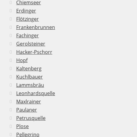
Chiemseer
Erdinger
Flötzinger
Frankenbrunnen
Fachinger
Gerolsteiner
Hacker-Pschorr
Hopf
Kaltenberg
Kuchlbauer
Lammsbräu
Leonhardsquelle
Maxlrainer
Paulaner
Petrusquelle
Plose
Pellegrino