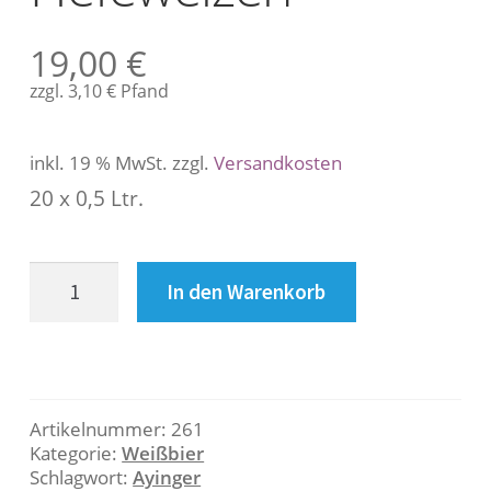
s
c
19,00
€
h
r
zzgl.
3,10
€
Pfand
e
i
inkl. 19 % MwSt.
zzgl.
Versandkosten
b
u
20 x 0,5 Ltr.
n
g
Ayinger
In den Warenkorb
Hefeweizen
B
Menge
e
s
Artikelnummer:
261
c
Kategorie:
Weißbier
Schlagwort:
Ayinger