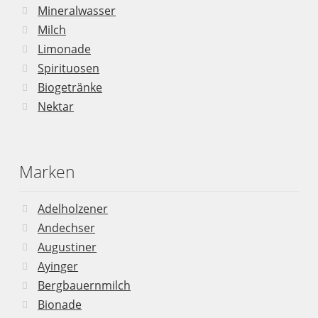
Mineralwasser
Milch
Limonade
Spirituosen
Biogetränke
Nektar
Marken
Adelholzener
Andechser
Augustiner
Ayinger
Bergbauernmilch
Bionade