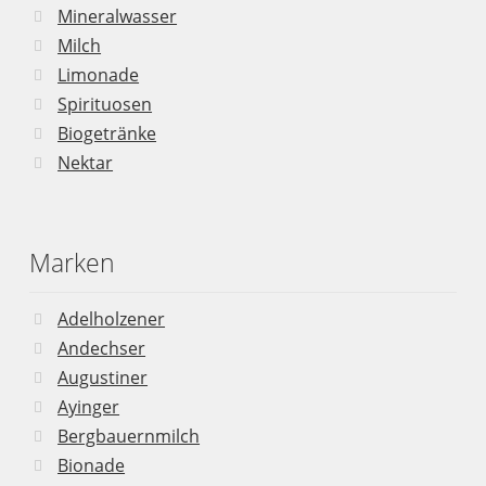
Mineralwasser
Milch
Limonade
Spirituosen
Biogetränke
Nektar
Marken
Adelholzener
Andechser
Augustiner
Ayinger
Bergbauernmilch
Bionade