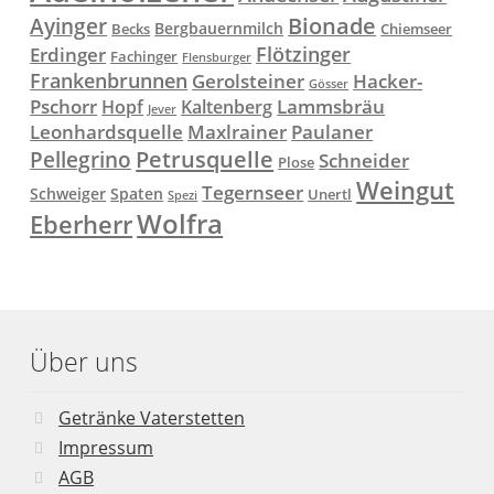
Ayinger
Bionade
Bergbauernmilch
Becks
Chiemseer
Flötzinger
Erdinger
Fachinger
Flensburger
Frankenbrunnen
Gerolsteiner
Hacker-
Gösser
Lammsbräu
Pschorr
Hopf
Kaltenberg
Jever
Paulaner
Leonhardsquelle
Maxlrainer
Petrusquelle
Pellegrino
Schneider
Plose
Weingut
Tegernseer
Schweiger
Spaten
Unertl
Spezi
Wolfra
Eberherr
Über uns
Getränke Vaterstetten
Impressum
AGB