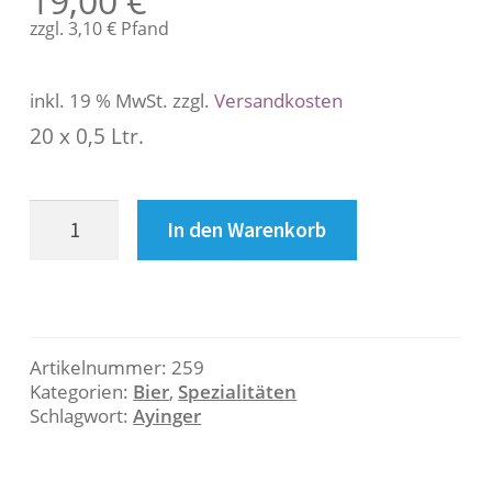
19,00
€
s
zzgl.
3,10
€
Pfand
c
h
r
inkl. 19 % MwSt.
zzgl.
Versandkosten
e
20 x 0,5 Ltr.
i
b
u
Ayinger
n
In den Warenkorb
Kellerbier
g
Menge
B
e
Artikelnummer:
259
Kategorien:
Bier
,
Spezialitäten
s
Schlagwort:
Ayinger
c