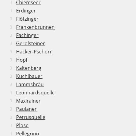
Chiemseer
Erdinger
Flötzinger
Frankenbrunnen
Fachinger
Gerolsteiner
Hacker-Pschorr
Hopf
Kaltenberg
Kuchlbauer
Lammsbräu
Leonhardsquelle
Maxlrainer
Paulaner
Petrusquelle
Plose
Pellegrino