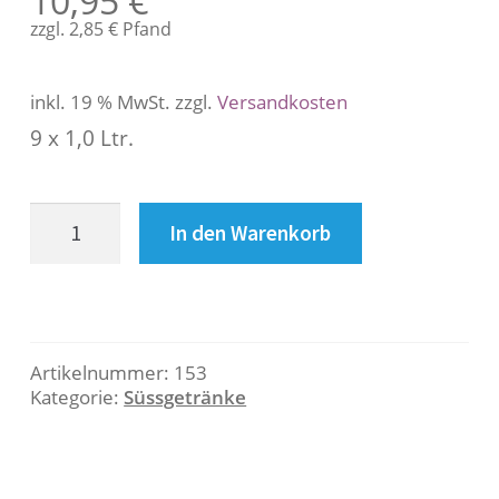
10,95
€
s
zzgl.
2,85
€
Pfand
c
h
r
inkl. 19 % MwSt.
zzgl.
Versandkosten
e
9 x 1,0 Ltr.
i
b
u
Bluna
n
In den Warenkorb
Zitrone
g
pet
Menge
B
e
Artikelnummer:
153
Kategorie:
Süssgetränke
s
c