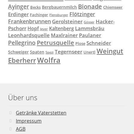
Ayinger
Bionade
Bergbauernmilch
Becks
Chiemseer
Flötzinger
Erdinger
Fachinger
Flensburger
Frankenbrunnen
Gerolsteiner
Hacker-
Gösser
Lammsbräu
Pschorr
Hopf
Kaltenberg
Jever
Paulaner
Leonhardsquelle
Maxlrainer
Petrusquelle
Pellegrino
Schneider
Plose
Weingut
Tegernseer
Schweiger
Spaten
Unertl
Spezi
Wolfra
Eberherr
Über uns
Getränke Vaterstetten
Impressum
AGB