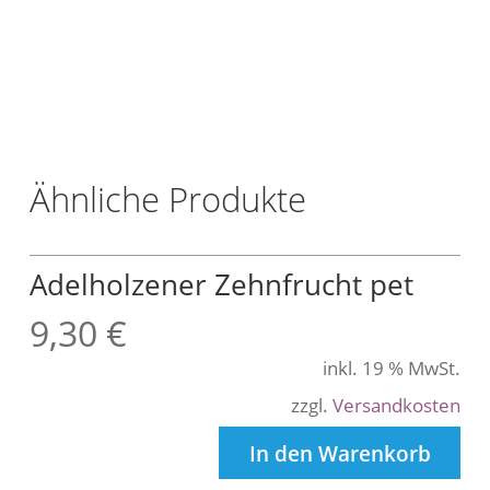
/
L
t
r
.
Ähnliche Produkte
Adelholzener Zehnfrucht pet
9,30
€
inkl. 19 % MwSt.
zzgl.
Versandkosten
In den Warenkorb