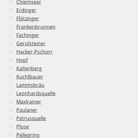
Chiemseer
Erdinger
Flötzinger
Frankenbrunnen
Fachinger
Gerolsteiner
Hacker-Pschorr
Hopf
Kaltenberg
Kuchlbauer
Lammsbräu
Leonhardsquelle
Maxlrainer
Paulaner
Petrusquelle
Plose
Pellegrino