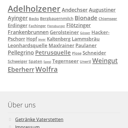
Adelholzener
Andechser
Augustiner
Ayinger
Bionade
Bergbauernmilch
Becks
Chiemseer
Flötzinger
Erdinger
Fachinger
Flensburger
Frankenbrunnen
Gerolsteiner
Hacker-
Gösser
Lammsbräu
Pschorr
Hopf
Kaltenberg
Jever
Paulaner
Leonhardsquelle
Maxlrainer
Petrusquelle
Pellegrino
Schneider
Plose
Weingut
Tegernseer
Schweiger
Spaten
Unertl
Spezi
Wolfra
Eberherr
Über uns
Getränke Vaterstetten
Impressum