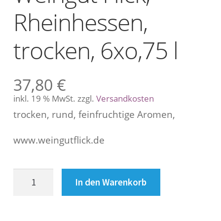
s
Rheinhessen,
c
h
r
trocken, 6xo,75 l
e
i
b
37,80
€
u
inkl. 19 % MwSt.
zzgl.
Versandkosten
n
g
trocken, rund, feinfruchtige Aromen,
www.weingutflick.de
B
e
Grauburgunder,
In den Warenkorb
s
Weingut
Flick,
c
Rheinhessen,