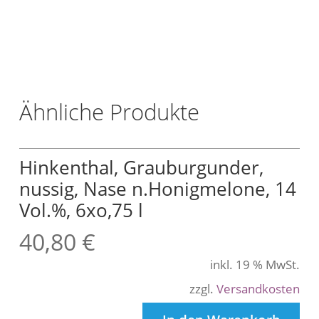
L
t
r
.
Ähnliche Produkte
Hinkenthal, Grauburgunder,
nussig, Nase n.Honigmelone, 14
Vol.%, 6xo,75 l
40,80
€
inkl. 19 % MwSt.
zzgl.
Versandkosten