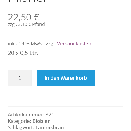
s
c
22,50
€
h
r
zzgl.
3,10
€
Pfand
e
i
inkl. 19 % MwSt.
zzgl.
Versandkosten
b
u
20 x 0,5 Ltr.
n
g
Lammsbräu
In den Warenkorb
Bio
B
Pilsner
Menge
e
s
Artikelnummer:
321
c
Kategorie:
Biobier
Schlagwort:
Lammsbräu