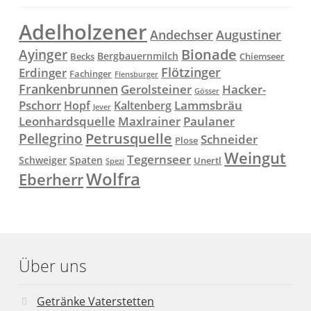
Adelholzener
Andechser
Augustiner
Ayinger
Bionade
Bergbauernmilch
Becks
Chiemseer
Flötzinger
Erdinger
Fachinger
Flensburger
Frankenbrunnen
Gerolsteiner
Hacker-
Gösser
Lammsbräu
Pschorr
Hopf
Kaltenberg
Jever
Paulaner
Leonhardsquelle
Maxlrainer
Petrusquelle
Pellegrino
Schneider
Plose
Weingut
Tegernseer
Schweiger
Spaten
Unertl
Spezi
Wolfra
Eberherr
Über uns
Getränke Vaterstetten