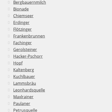
Bergbauernmilch
Bionade
Chiemseer
Erdinger
Flötzinger
Frankenbrunnen
Fachinger
Gerolsteiner
Hacker-Pschorr
Hopf
Kaltenberg
Kuchlbauer
Lammsbräu
Leonhardsquelle
Maxlrainer
Paulaner
Petrusquelle