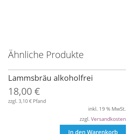
/
L
t
r
.
Ähnliche Produkte
Lammsbräu alkoholfrei
18,00
€
zzgl.
3,10
€
Pfand
inkl. 19 % MwSt.
zzgl.
Versandkosten
In den Warenkorb