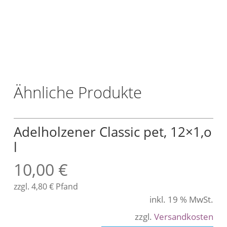
/
L
t
r
.
Ähnliche Produkte
Adelholzener Classic pet, 12×1,o
l
10,00
€
zzgl.
4,80
€
Pfand
inkl. 19 % MwSt.
zzgl.
Versandkosten