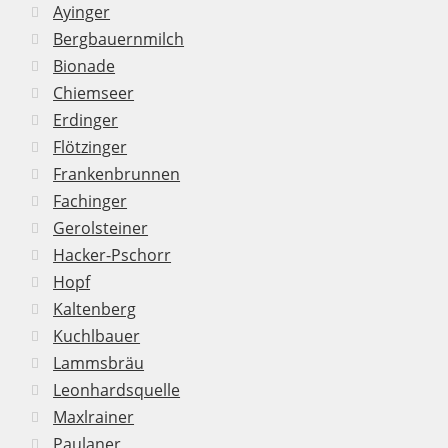
Ayinger
Bergbauernmilch
Bionade
Chiemseer
Erdinger
Flötzinger
Frankenbrunnen
Fachinger
Gerolsteiner
Hacker-Pschorr
Hopf
Kaltenberg
Kuchlbauer
Lammsbräu
Leonhardsquelle
Maxlrainer
Paulaner