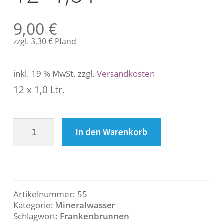
s
c
9,00
€
h
r
zzgl.
3,30
€
Pfand
e
i
inkl. 19 % MwSt.
zzgl.
Versandkosten
b
u
12 x 1,0 Ltr.
n
g
Residenz-
In den Warenkorb
Quelle
B
12x1,o
l
e
Menge
s
Artikelnummer:
55
c
Kategorie:
Mineralwasser
Schlagwort:
Frankenbrunnen