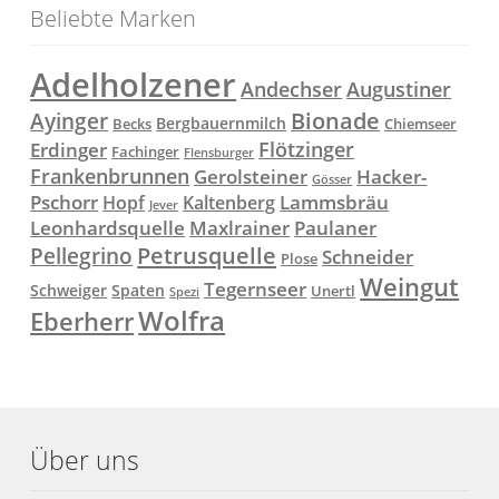
Beliebte Marken
Adelholzener
Andechser
Augustiner
Ayinger
Bionade
Bergbauernmilch
Becks
Chiemseer
Flötzinger
Erdinger
Fachinger
Flensburger
Frankenbrunnen
Gerolsteiner
Hacker-
Gösser
Lammsbräu
Pschorr
Hopf
Kaltenberg
Jever
Paulaner
Leonhardsquelle
Maxlrainer
Petrusquelle
Pellegrino
Schneider
Plose
Weingut
Tegernseer
Schweiger
Spaten
Unertl
Spezi
Wolfra
Eberherr
Über uns