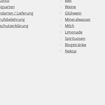
Konto
Bier
ngsarten
Weine
darten / Lieferung
Glühwein
rufsbelehrung
Mineralwasser
schutzerklärung
Milch
Limonade
Spirituosen
Biogetränke
Nektar