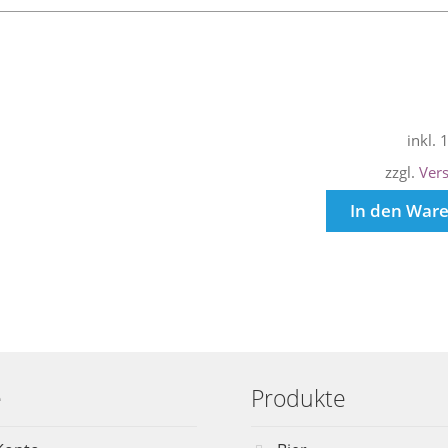
inkl.
zzgl.
Ver
In den War
e
Produkte