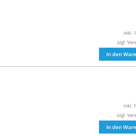
inkl.
zzgl.
Ver
In den War
inkl.
zzgl.
Ver
In den War