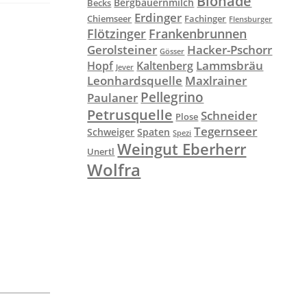
Bionade
Bergbauernmilch
Becks
Erdinger
Chiemseer
Fachinger
Flensburger
Flötzinger
Frankenbrunnen
Gerolsteiner
Hacker-Pschorr
Gösser
Lammsbräu
Hopf
Kaltenberg
Jever
Leonhardsquelle
Maxlrainer
Pellegrino
Paulaner
Petrusquelle
Schneider
Plose
Tegernseer
Schweiger
Spaten
Spezi
Weingut Eberherr
Unertl
Wolfra