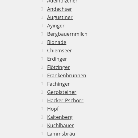
Adelholzener
Andechser
Augustiner
Ayinger
Bergbauernmilch
Bionade
Chiemseer
Erdinger
Flötzinger
Frankenbrunnen
Fachinger
Gerolsteiner
Hacker-Pschorr
Hopf
Kaltenberg
Kuchlbauer
Lammsbräu