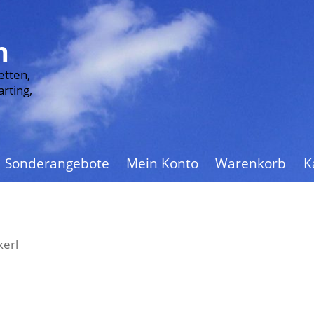
n
etten,
rting,
Sonderangebote
Mein Konto
Warenkorb
K
erl