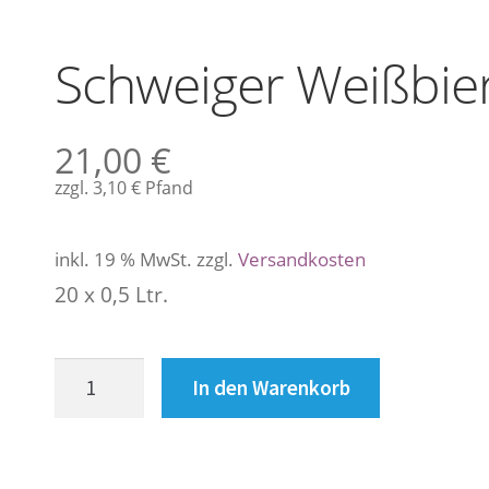
Schweiger Weißbie
21,00
€
zzgl.
3,10
€
Pfand
inkl. 19 % MwSt.
zzgl.
Versandkosten
20 x 0,5 Ltr.
Schweiger
In den Warenkorb
Weißbier
Schmankerl
Menge