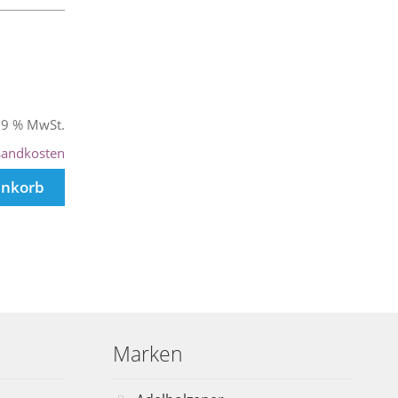
 19 % MwSt.
sandkosten
enkorb
Marken