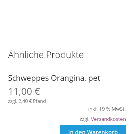
/
L
t
r
.
Ähnliche Produkte
Schweppes Orangina, pet
11,00
€
zzgl.
2,40
€
Pfand
inkl. 19 % MwSt.
zzgl.
Versandkosten
In den Warenkorb