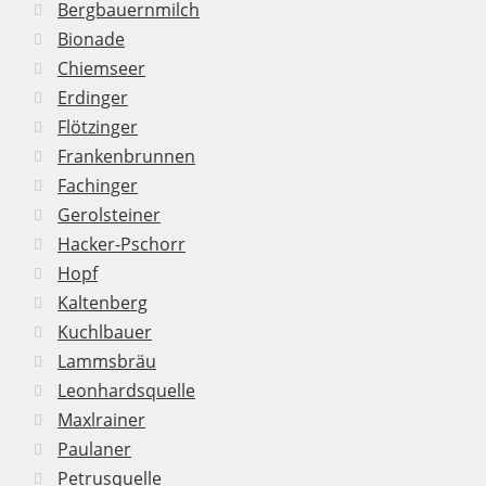
Bergbauernmilch
Bionade
Chiemseer
Erdinger
Flötzinger
Frankenbrunnen
Fachinger
Gerolsteiner
Hacker-Pschorr
Hopf
Kaltenberg
Kuchlbauer
Lammsbräu
Leonhardsquelle
Maxlrainer
Paulaner
Petrusquelle