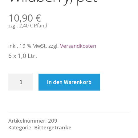
s
c
10,90
€
h
r
zzgl.
2,40
€
Pfand
e
i
inkl. 19 % MwSt.
zzgl.
Versandkosten
b
u
6 x 1,0 Ltr.
n
g
Schweppes
In den Warenkorb
Wildberry,
B
pet
Menge
e
s
Artikelnummer:
209
c
Kategorie:
Bittergetränke