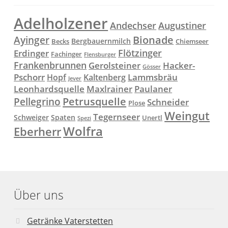
Adelholzener
Andechser
Augustiner
Ayinger
Bionade
Bergbauernmilch
Becks
Chiemseer
Flötzinger
Erdinger
Fachinger
Flensburger
Frankenbrunnen
Gerolsteiner
Hacker-
Gösser
Lammsbräu
Pschorr
Hopf
Kaltenberg
Jever
Paulaner
Leonhardsquelle
Maxlrainer
Petrusquelle
Pellegrino
Schneider
Plose
Weingut
Tegernseer
Schweiger
Spaten
Unertl
Spezi
Wolfra
Eberherr
Über uns
Getränke Vaterstetten