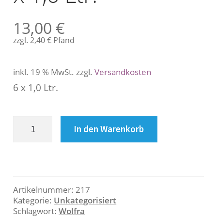
s
c
13,00
€
h
r
zzgl.
2,40
€
Pfand
e
i
inkl. 19 % MwSt.
zzgl.
Versandkosten
b
u
6 x 1,0 Ltr.
n
g
Wolfra
In den Warenkorb
Apfel
B
klar
6
e
x
s
1,0
Artikelnummer:
217
Ltr.
c
Kategorie:
Unkategorisiert
Menge
Schlagwort:
Wolfra