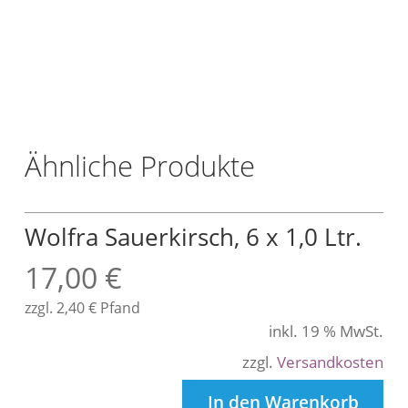
/
L
t
r
.
Ähnliche Produkte
Wolfra Sauerkirsch, 6 x 1,0 Ltr.
17,00
€
zzgl.
2,40
€
Pfand
inkl. 19 % MwSt.
zzgl.
Versandkosten
In den Warenkorb