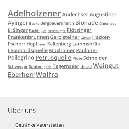
Adelholzener
Andechser
Augustiner
Ayinger
Bionade
Bergbauernmilch
Becks
Chiemseer
Flötzinger
Erdinger
Fachinger
Flensburger
Frankenbrunnen
Gerolsteiner
Hacker-
Gösser
Lammsbräu
Pschorr
Hopf
Kaltenberg
Jever
Paulaner
Leonhardsquelle
Maxlrainer
Petrusquelle
Pellegrino
Schneider
Plose
Weingut
Tegernseer
Schweiger
Spaten
Unertl
Spezi
Wolfra
Eberherr
Über uns
Getränke Vaterstetten