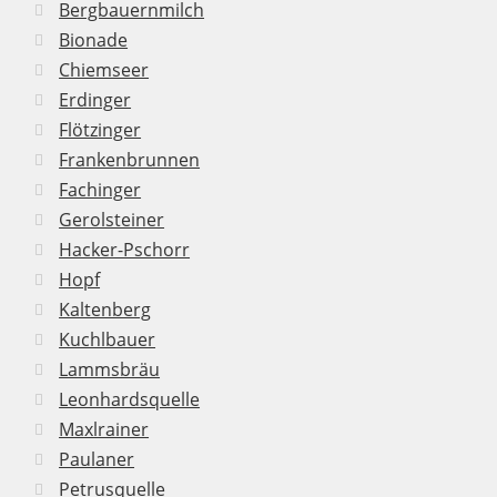
Bergbauernmilch
Bionade
Chiemseer
Erdinger
Flötzinger
Frankenbrunnen
Fachinger
Gerolsteiner
Hacker-Pschorr
Hopf
Kaltenberg
Kuchlbauer
Lammsbräu
Leonhardsquelle
Maxlrainer
Paulaner
Petrusquelle