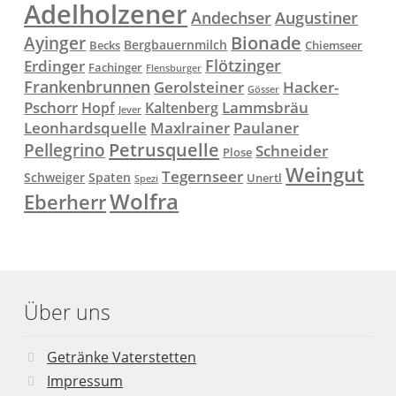
Adelholzener
Andechser
Augustiner
Ayinger
Bionade
Bergbauernmilch
Becks
Chiemseer
Flötzinger
Erdinger
Fachinger
Flensburger
Frankenbrunnen
Gerolsteiner
Hacker-
Gösser
Lammsbräu
Pschorr
Hopf
Kaltenberg
Jever
Paulaner
Leonhardsquelle
Maxlrainer
Petrusquelle
Pellegrino
Schneider
Plose
Weingut
Tegernseer
Schweiger
Spaten
Unertl
Spezi
Wolfra
Eberherr
Über uns
Getränke Vaterstetten
Impressum