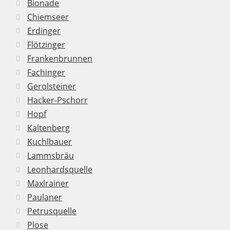
Bionade
Chiemseer
Erdinger
Flötzinger
Frankenbrunnen
Fachinger
Gerolsteiner
Hacker-Pschorr
Hopf
Kaltenberg
Kuchlbauer
Lammsbräu
Leonhardsquelle
Maxlrainer
Paulaner
Petrusquelle
Plose