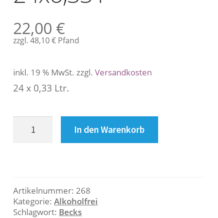
s
c
22,00
€
h
r
zzgl.
48,10
€
Pfand
e
i
inkl. 19 % MwSt.
zzgl.
Versandkosten
b
u
24 x 0,33 Ltr.
n
g
Becks
In den Warenkorb
alkoholfrei
B
24xo,33
l
e
Menge
s
Artikelnummer:
268
c
Kategorie:
Alkoholfrei
Schlagwort:
Becks