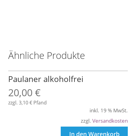
/
L
t
r
.
Ähnliche Produkte
Paulaner alkoholfrei
20,00
€
zzgl.
3,10
€
Pfand
inkl. 19 % MwSt.
zzgl.
Versandkosten
In den Warenkorb