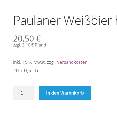
Paulaner Weißbier h
20,50
€
zzgl.
3,10
€
Pfand
inkl. 19 % MwSt.
zzgl.
Versandkosten
20 x 0,5 Ltr.
Paulaner
In den Warenkorb
Weißbier
hell
alkoholfrei
Menge