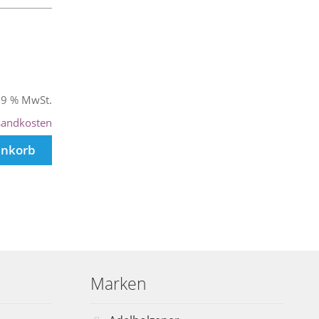
 19 % MwSt.
sandkosten
enkorb
Marken