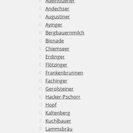
Adelholzener
Andechser
Augustiner
Ayinger
Bergbauernmilch
Bionade
Chiemseer
Erdinger
Flötzinger
Frankenbrunnen
Fachinger
Gerolsteiner
Hacker-Pschorr
Hopf
Kaltenberg
Kuchlbauer
Lammsbräu