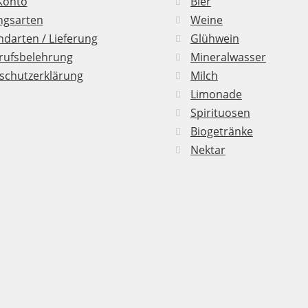
Konto
Bier
ngsarten
Weine
darten / Lieferung
Glühwein
rufsbelehrung
Mineralwasser
schutzerklärung
Milch
Limonade
Spirituosen
Biogetränke
Nektar