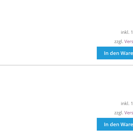
inkl.
zzgl.
Ver
In den War
inkl.
zzgl.
Ver
In den War