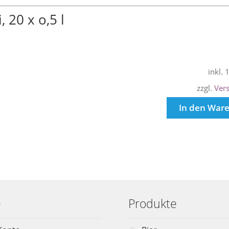
 20 x o,5 l
inkl.
zzgl.
Ver
In den War
e
Produkte