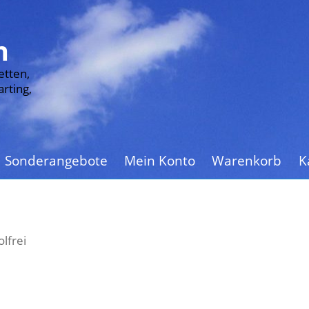
n
etten,
rting,
Sonderangebote
Mein Konto
Warenkorb
K
lfrei