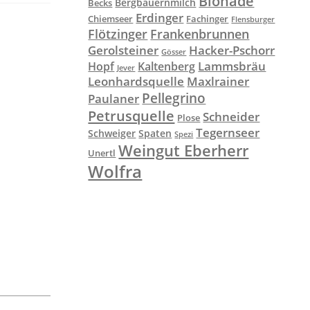
Bionade
Bergbauernmilch
Becks
Erdinger
Chiemseer
Fachinger
Flensburger
Flötzinger
Frankenbrunnen
Gerolsteiner
Hacker-Pschorr
Gösser
Lammsbräu
Hopf
Kaltenberg
Jever
Leonhardsquelle
Maxlrainer
Pellegrino
Paulaner
Petrusquelle
Schneider
Plose
Tegernseer
Schweiger
Spaten
Spezi
Weingut Eberherr
Unertl
Wolfra