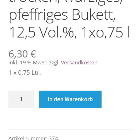
s
pfeffriges Bukett,
c
h
r
12,5 Vol.%, 1xo,75 l
e
i
b
6,30
€
u
inkl. 19 % MwSt.
zzgl.
Versandkosten
n
g
1 x 0,75 Ltr.
B
Grüner
In den Warenkorb
Veltliner,
e
trocken,
s
würziges,
pfeffriges
c
Bukett,
Artikelnummer:
374