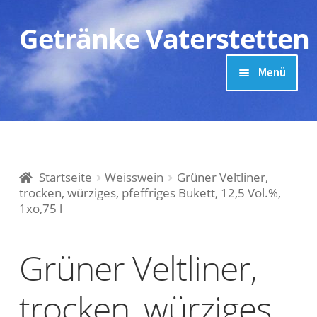
Getränke Vaterstetten
Zur
Zum
Navigation
Inhalt
springen
springen
Menü
Unterm
Getränke-Lieferservice und Weinhandel
ausklap
Sonderangebote
Startseite
Weisswein
Grüner Veltliner,
trocken, würziges, pfeffriges Bukett, 12,5 Vol.%,
Mein Konto
1xo,75 l
Warenkorb
Grüner Veltliner,
B
trocken, würziges,
Kasse
e