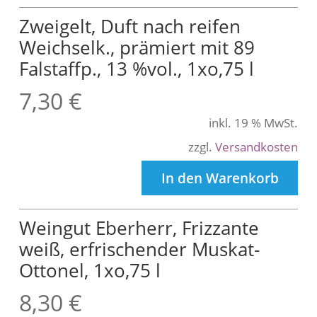
Zweigelt, Duft nach reifen
Weichselk., prämiert mit 89
Falstaffp., 13 %vol., 1xo,75 l
7,30
€
inkl. 19 % MwSt.
zzgl.
Versandkosten
In den Warenkorb
Weingut Eberherr, Frizzante
weiß, erfrischender Muskat-
Ottonel, 1xo,75 l
8,30
€