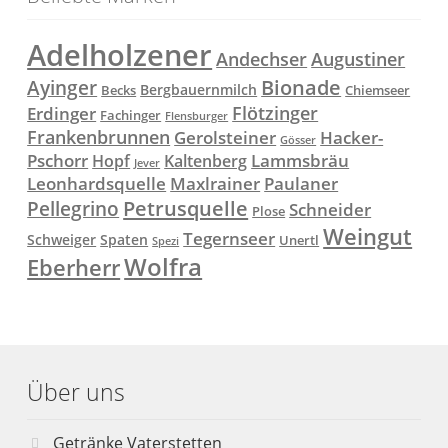
Adelholzener
Andechser
Augustiner
Ayinger
Bionade
Bergbauernmilch
Becks
Chiemseer
Flötzinger
Erdinger
Fachinger
Flensburger
Frankenbrunnen
Gerolsteiner
Hacker-
Gösser
Lammsbräu
Pschorr
Hopf
Kaltenberg
Jever
Paulaner
Leonhardsquelle
Maxlrainer
Petrusquelle
Pellegrino
Schneider
Plose
Weingut
Tegernseer
Schweiger
Spaten
Unertl
Spezi
Wolfra
Eberherr
Über uns
Getränke Vaterstetten