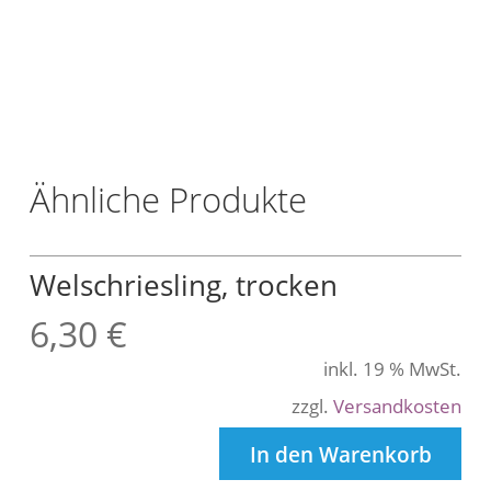
/
L
t
r
.
Ähnliche Produkte
Welschriesling, trocken
6,30
€
inkl. 19 % MwSt.
zzgl.
Versandkosten
In den Warenkorb